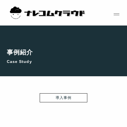
コ
ン
テ
ン
ツ
へ
ス
事例紹介
キ
Case Study
ッ
プ
導入事例