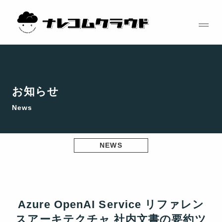
コ
ン
テ
ン
ツ
へ
ス
お知らせ
キ
News
ッ
プ
NEWS
Azure OpenAI Service リファレン
スアーキテクチャ 社内文書の要約ツ