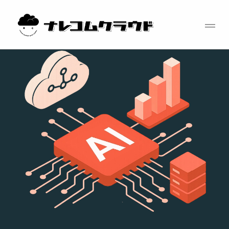
コ
ン
テ
ン
ツ
へ
ス
キ
ッ
プ