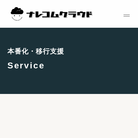
コ
ン
テ
本番化・移行支援
ン
ツ
Service
へ
ス
キ
ッ
プ