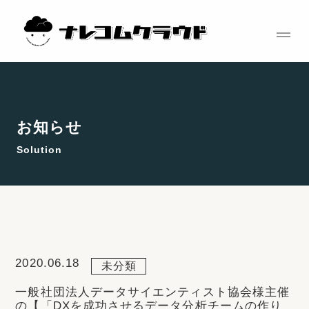
コ
ン
テ
ン
ツ
へ
ス
お知らせ
キ
Solution
ッ
プ
2020.06.18
未分類
一般社団法人データサイエンティスト協会様主催
の【「DXを成功させるデータ分析チームの作り